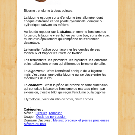
Bigorne : enclume à deux pointes.
La bigorne est une sorte d'enclume très allongée, dont
chaque extrémité est en pointe pyramidale, conique ou
cylindrique, suivant les métiers.
Au lieu de reposer sur la
chabotte
, comme l'enclume du
forgeron, la bigorne y est fichée par une tige, sorte de soie,
munie d'un épaulement qui l'empêche de s'enfoncer
davantage.
Le tonnelier l'utilise pour façonner les cercles de ses
tonneaux et frapper les rivets de fixation.
Les ferblantiers, les plombiers, les bijoutiers, les charrons
et les taillandiers en ont qui différent de forme et de taille.
Le
bigorneau
: c'est l'extrémité conique de la bigorne ;
mais c'est aussi une petite bigorne qui se place entre les
mâchoires d'un étau.
La
chabotte
: c'est la pièce de bronze de forte dimension
qui constitue la base de l'enclume du marteau pilon ; par
extension, c'est le billot qui reçoit l'enclume ou la bigorne.
Étymologie :
vient du latin
bicornis
, deux cornes
Catégories :
Métier :
Cerclier
,
Tonnelier
Usage :
Outils de percussion
Domaine d'activité :
Métaux précieux et pierres précieuses
,
Métiers du bois