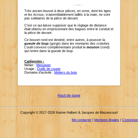
Très ancien bouvet à deux pièces, en orme, dont les tiges
et les écrous, vraisemblablement taillés à la main, ne sont
pas solidaires de la pièce de devant.
C'est ce qui laisse supposer que le réglage de distance
était obtenu en emprisonnant des bagues entre le conduit et
la pièce de devant.
Ce bouvet rond est destiné, entre autres, à pousser la
gueule de loup
(gorge) dans les montants des croisées.
L'outil convexe complémentaire produit le
mouton
(rond)
qui rentre dans la gueule de loup.
Catégories :
Métier :
Menuisier
Usage :
Outils de coupe
Domaine d'activité :
Métiers du bois
Haut de page
Copyright © 2017-2026 Karine Halbert & Jacques de Mazancourt
Me contacter
|
Mentions légales
|
Connexion