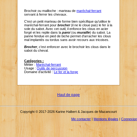
Brochoir ou mailloche : marteau de
maréchal-ferrant
servant à ferrer les chevaux.
C'est un petit marteau de forme bien spécifique qu'utilise le
maréchal-ferrant pour
brocher
(il ne le cloue pas) le fer à la
sole du sabot. Avec cet outil, il enfonce les clous en acier
forgé et les replie dans la
paroi
(ou
muraille
) du sabot. La
panne fendue en pied de biche permet d'arracher les clous
mal implantés ou tordus sans avoir recours aux tricoises.
Brocher
, c'est enfoncer avec le brochoir les clous dans le
sabot du cheval.
Catégories :
Métier :
Maréchal-ferrant
Usage :
Outils de percussion
Domaine d'activité :
Le fer et la forge
Haut de page
Copyright © 2017-2026 Karine Halbert & Jacques de Mazancourt
Me contacter
|
Mentions légales
|
Connexion