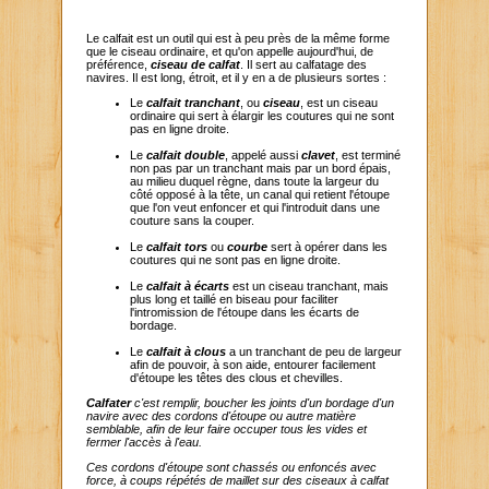
Le calfait est un outil qui est à peu près de la même forme
que le ciseau ordinaire, et qu'on appelle aujourd'hui, de
préférence,
ciseau de calfat
. Il sert au calfatage des
navires. Il est long, étroit, et il y en a de plusieurs sortes :
Le
calfait tranchant
, ou
ciseau
, est un ciseau
ordinaire qui sert à élargir les coutures qui ne sont
pas en ligne droite.
Le
calfait double
, appelé aussi
clavet
, est terminé
non pas par un tranchant mais par un bord épais,
au milieu duquel règne, dans toute la largeur du
côté opposé à la tête, un canal qui retient l'étoupe
que l'on veut enfoncer et qui l'introduit dans une
couture sans la couper.
Le
calfait tors
ou
courbe
sert à opérer dans les
coutures qui ne sont pas en ligne droite.
Le
calfait à écarts
est un ciseau tranchant, mais
plus long et taillé en biseau pour faciliter
l'intromission de l'étoupe dans les écarts de
bordage.
Le
calfait à clous
a un tranchant de peu de largeur
afin de pouvoir, à son aide, entourer facilement
d'étoupe les têtes des clous et chevilles.
Calfater
c'est remplir, boucher les joints d'un bordage d'un
navire avec des cordons d'étoupe ou autre matière
semblable, afin de leur faire occuper tous les vides et
fermer l'accès à l'eau.
Ces cordons d'étoupe sont chassés ou enfoncés avec
force, à coups répétés de maillet sur des ciseaux à calfat