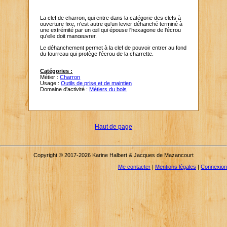
La clef de charron, qui entre dans la catégorie des clefs à
ouverture fixe, n'est autre qu'un levier déhanché terminé à
une extrémité par un œil qui épouse l'hexagone de l'écrou
qu'elle doit manœuvrer.
Le déhanchement permet à la clef de pouvoir entrer au fond
du fourreau qui protège l'écrou de la charrette.
Catégories :
Métier :
Charron
Usage :
Outils de prise et de maintien
Domaine d'activité :
Métiers du bois
Haut de page
Copyright © 2017-2026 Karine Halbert & Jacques de Mazancourt
Me contacter
|
Mentions légales
|
Connexion