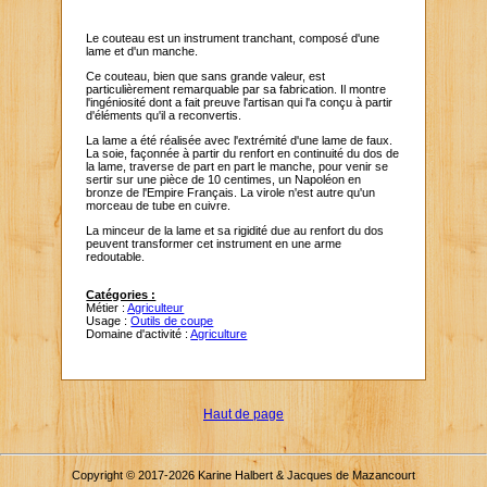
Le couteau est un instrument tranchant, composé d'une
lame et d'un manche.
Ce couteau, bien que sans grande valeur, est
particulièrement remarquable par sa fabrication. Il montre
l'ingéniosité dont a fait preuve l'artisan qui l'a conçu à partir
d'éléments qu'il a reconvertis.
La lame a été réalisée avec l'extrémité d'une lame de faux.
La soie, façonnée à partir du renfort en continuité du dos de
la lame, traverse de part en part le manche, pour venir se
sertir sur une pièce de 10 centimes, un Napoléon en
bronze de l'Empire Français. La virole n'est autre qu'un
morceau de tube en cuivre.
La minceur de la lame et sa rigidité due au renfort du dos
peuvent transformer cet instrument en une arme
redoutable.
Catégories :
Métier :
Agriculteur
Usage :
Outils de coupe
Domaine d'activité :
Agriculture
Haut de page
Copyright © 2017-2026 Karine Halbert & Jacques de Mazancourt