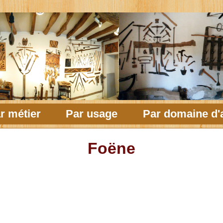
r métier
Par usage
Par domaine d'a
Foëne