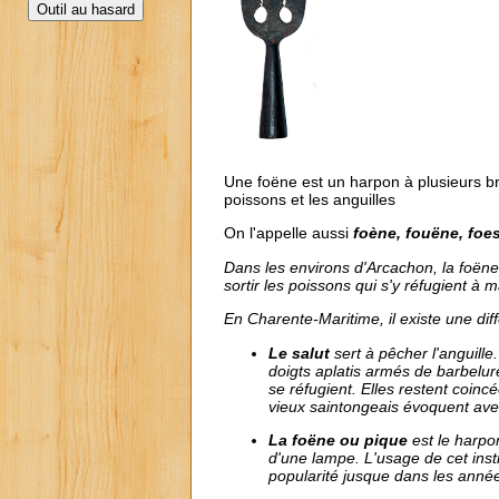
Une foëne est un harpon à plusieurs b
poissons et les anguilles
On l'appelle aussi
foène, fouëne, foe
Dans les environs d'Arcachon, la foën
sortir les poissons qui s'y réfugient à
En Charente-Maritime, il existe une diffé
Le salut
sert à pêcher l'anguill
doigts aplatis armés de barbelur
se réfugient. Elles restent coin
vieux saintongeais évoquent ave
La foëne ou pique
est le harpon
d'une lampe. L'usage de cet inst
popularité jusque dans les années 