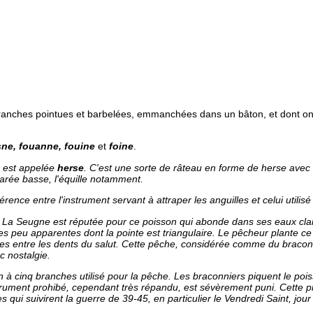
ranches pointues et barbelées, emmanchées dans un bâton, et dont on 
sne, fouanne, fouine
et
foine
.
e est appelée
herse
. C'est une sorte de râteau en forme de herse avec l
 marée basse, l'équille notamment.
rence entre l'instrument servant à attraper les anguilles et celui utilisé
e. La Seugne est réputée pour ce poisson qui abonde dans ses eaux clai
es peu apparentes dont la pointe est triangulaire. Le pêcheur plante ce
cées entre les dents du salut. Cette pêche, considérée comme du bracon
c nostalgie.
 à cinq branches utilisé pour la pêche. Les braconniers piquent le pois
rument prohibé, cependant très répandu, est sévèrement puni. Cette pra
qui suivirent la guerre de 39-45, en particulier le Vendredi Saint, jour 