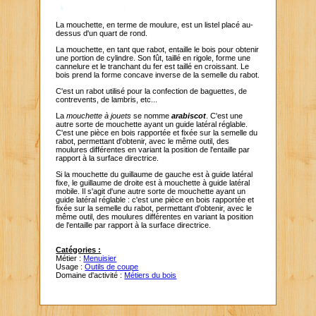
La mouchette, en terme de moulure, est un listel placé au-
dessus d'un quart de rond.
La mouchette, en tant que rabot, entaille le bois pour obtenir
une portion de cylindre. Son fût, taillé en rigole, forme une
cannelure et le tranchant du fer est taillé en croissant. Le
bois prend la forme concave inverse de la semelle du rabot.
C'est un rabot utilisé pour la confection de baguettes, de
contrevents, de lambris, etc...
La
mouchette à jouets
se nomme
arabiscot
. C'est une
autre sorte de mouchette ayant un guide latéral réglable.
C'est une pièce en bois rapportée et fixée sur la semelle du
rabot, permettant d'obtenir, avec le même outil, des
moulures différentes en variant la position de l'entaille par
rapport à la surface directrice.
Si la mouchette du guillaume de gauche est à guide latéral
fixe, le guillaume de droite est à mouchette à guide latéral
mobile. Il s'agit d'une autre sorte de mouchette ayant un
guide latéral réglable : c'est une pièce en bois rapportée et
fixée sur la semelle du rabot, permettant d'obtenir, avec le
même outil, des moulures différentes en variant la position
de l'entaille par rapport à la surface directrice.
Catégories :
Métier :
Menuisier
Usage :
Outils de coupe
Domaine d'activité :
Métiers du bois