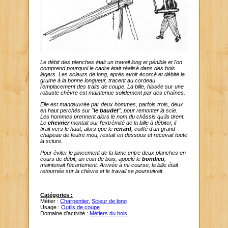
Le débit des planches était un travail long et pénible et l'on
comprend pourquoi le cadre était réalisé dans des bois
légers. Les scieurs de long, après avoir écorcé et débité la
grume à la bonne longueur, tracent au cordeau
l'emplacement des traits de coupe. La bille, hissée sur une
robuste chèvre est maintenue solidement par des chaînes.
Elle est manœuvrée par deux hommes, parfois trois, deux
en haut perchés sur "
le baudet
", pour remonter la scie.
Les hommes prennent alors le nom du châssis qu'ils tirent.
Le
chevrier
montait sur l'extrémité de la bille à débiter, il
tirait vers le haut, alors que le
renard
, coiffé d'un grand
chapeau de feutre mou, restait en dessous et recevait toute
la sciure.
Pour éviter le pincement de la lame entre deux planches en
cours de débit, un coin de bois, appelé le
bondieu
,
maintenait l'écartement. Arrivée à mi-course, la bille était
retournée sur la chèvre et le travail se poursuivait.
Catégories :
Métier :
Charpentier
,
Scieur de long
Usage :
Outils de coupe
Domaine d'activité :
Métiers du bois