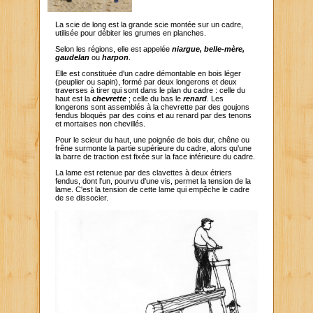
La scie de long est la grande scie montée sur un cadre,
utilisée pour débiter les grumes en planches.
Selon les régions, elle est appelée
niargue,
belle-mère,
gaudelan
ou
harpon
.
Elle est constituée d'un cadre démontable en bois léger
(peuplier ou sapin), formé par deux longerons et deux
traverses à tirer qui sont dans le plan du cadre : celle du
haut est la
chevrette
; celle du bas le
renard
. Les
longerons sont assemblés à la chevrette par des goujons
fendus bloqués par des coins et au renard par des tenons
et mortaises non chevillés.
Pour le scieur du haut, une poignée de bois dur, chêne ou
frêne surmonte la partie supérieure du cadre, alors qu'une
la barre de traction est fixée sur la face inférieure du cadre.
La lame est retenue par des clavettes à deux étriers
fendus, dont l'un, pourvu d'une vis, permet la tension de la
lame. C'est la tension de cette lame qui empêche le cadre
de se dissocier.