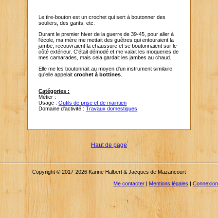
Le tire-bouton est un crochet qui sert à boutonner des
souliers, des gants, etc.
Durant le premier hiver de la guerre de 39-45, pour aller à
l'école, ma mère me mettait des guêtres qui entouraient la
jambe, recouvraient la chaussure et se boutonnaient sur le
côté extérieur. C'était démodé et me valait les moqueries de
mes camarades, mais cela gardait les jambes au chaud.
Elle me les boutonnait au moyen d'un instrument similaire,
qu'elle appelait
crochet à bottines
.
Catégories :
Métier :
Usage :
Outils de prise et de maintien
Domaine d'activité :
Travaux domestiques
Haut de page
Copyright © 2017-2026 Karine Halbert & Jacques de Mazancourt
Me contacter
|
Mentions légales
|
Connexion