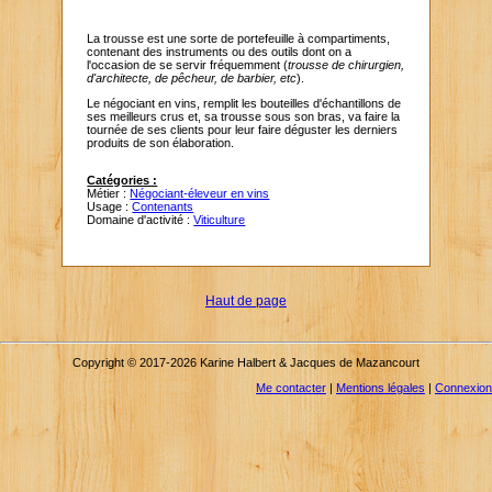
La trousse est une sorte de portefeuille à compartiments,
contenant des instruments ou des outils dont on a
l'occasion de se servir fréquemment (
trousse de chirurgien,
d'architecte, de pêcheur, de barbier, etc
).
Le négociant en vins, remplit les bouteilles d'échantillons de
ses meilleurs crus et, sa trousse sous son bras, va faire la
tournée de ses clients pour leur faire déguster les derniers
produits de son élaboration.
Catégories :
Métier :
Négociant-éleveur en vins
Usage :
Contenants
Domaine d'activité :
Viticulture
Haut de page
Copyright © 2017-2026 Karine Halbert & Jacques de Mazancourt
Me contacter
|
Mentions légales
|
Connexion