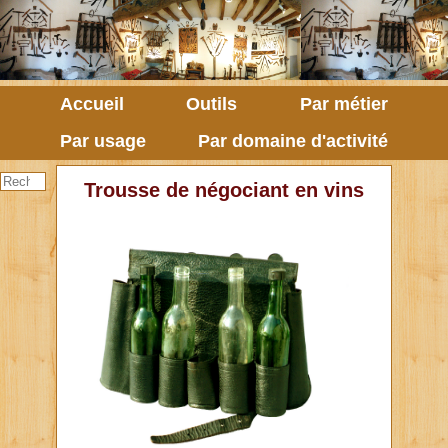
Accueil
Outils
Par métier
Par usage
Par domaine d'activité
Trousse de négociant en vins