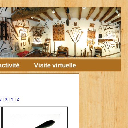
ctivité
Visite virtuelle
W
|
X
|
Y
|
Z