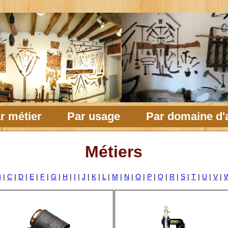
r métier
Par usage
Par domaine d'a
Métiers
B
|
C
|
D
|
E
|
F
|
G
|
H
|
I
|
J
|
K
|
L
|
M
|
N
|
O
|
P
|
Q
|
R
|
S
|
T
|
U
|
V
|