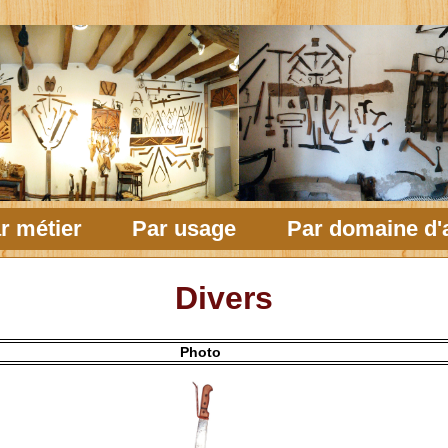
r métier
Par usage
Par domaine d'a
Divers
Photo