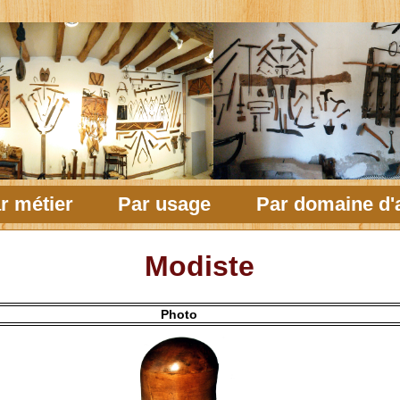
r métier
Par usage
Par domaine d'a
Modiste
Photo