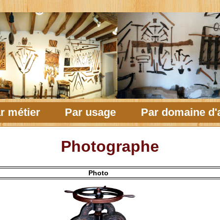
r métier
Par usage
Par domaine d'a
Photographe
Photo