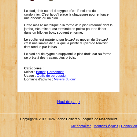
Le pied, droit ou col de cygne, c'est l'enclume du
cordonnier. C'est là qu'il place la chaussure pour enfoncer
une cheville ou un clou.
Cette masse métallique a la forme d'un pied retourné dont la
jambe, très mince, est terminée en pointe pour se ficher
dans un billot en bois, souvent en orme.
Le soulier est maintenu sur le
pied
au moyen du
tire-pied
;
c'est une lanière de cuir que la plante du pied de l'ouvrier
tient tendue par le bas.
Le pied col de cygne a supplanté le pied droit, car sa forme
se prête à des travaux plus précis.
Catégories :
Métier :
Bottier
,
Cordonnier
Usage :
Outils de percussion
Domaine d'activité :
Métiers du cuir
Haut de page
Copyright © 2017-2026 Karine Halbert & Jacques de Mazancourt
Me contacter
|
Mentions légales
|
Connexion