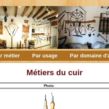
r métier
Par usage
Par domaine d'a
Métiers du cuir
Photo