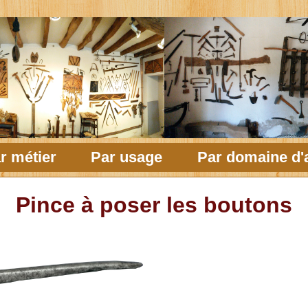
r métier
Par usage
Par domaine d'a
Pince à poser les boutons