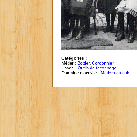
Catégories :
Métier :
Bottier
,
Cordonnier
Usage :
Outils de façonnage
Domaine d'activité :
Métiers du cuir