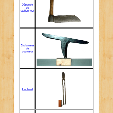
Départoir
de
tavillonneur
Enclumette
de
couvreur
Hachard