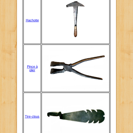
Hachotte
Pince à
plier
Tire-clous