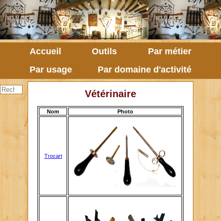
Accueil
Outils
Par métier
Par usage
Par domaine d'activité
Vétérinaire
Nom
Photo
Trocart