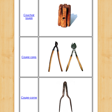
Couchoir
toupin
Coupe-ceps
Coupe-corne