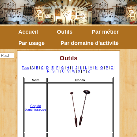
Accueil
Outils
Par métier
Par usage
Par domaine d'activité
Outils
Tous
|
A
|
B
|
C
|
D
|
E
|
F
|
G
|
H
|
I
|
J
|
K
|
L
|
M
|
N
|
O
|
P
|
Q
|
R
|
S
|
T
|
U
|
V
|
W
|
X
|
Y
|
Z
Nom
Photo
Coq de
blanchisseuse