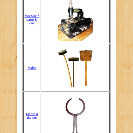
Machine à
parer le
cuir
Maillet
Maître à
danser