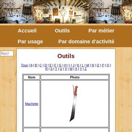
Accueil
Outils
Par métier
Par usage
Par domaine d'activité
Outils
Tous
|
A
|
B
|
C
|
D
|
E
|
F
|
G
|
H
|
I
|
J
|
K
|
L
|
M
|
N
|
O
|
P
|
Q
|
R
|
S
|
T
|
U
|
V
|
W
|
X
|
Y
|
Z
Nom
Photo
Machette