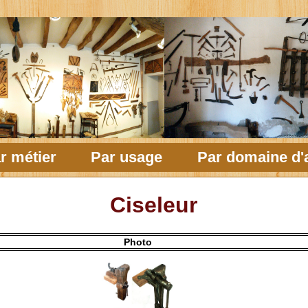
r métier
Par usage
Par domaine d'a
Ciseleur
Photo