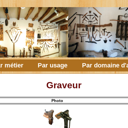
r métier
Par usage
Par domaine d'a
Graveur
Photo